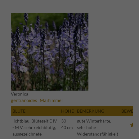
Veronica
gentianoides `Maihimmel´
BLÜTE
HÖHE
BEMERKUNG
BEWER
lichtblau, Blütezeit E IV
30 -
gute Winterhärte,
- M V, sehr reichblütig,
40 cm
sehr hohe
ausgezeichnete
Widerstandsfähigkeit