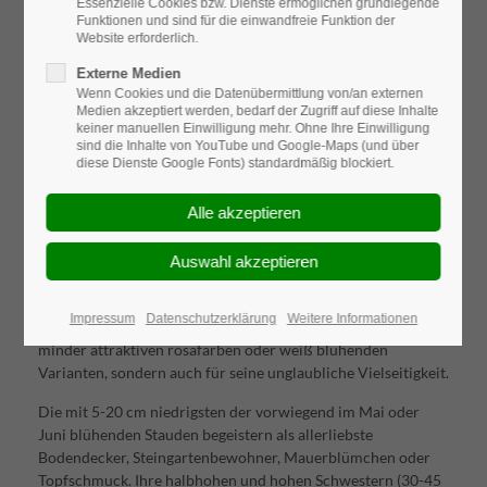
Essenzielle Cookies bzw. Dienste ermöglichen grundlegende
Funktionen und sind für die einwandfreie Funktion der
Website erforderlich.
Externe Medien
Wenn Cookies und die Datenübermittlung von/an externen
Medien akzeptiert werden, bedarf der Zugriff auf diese Inhalte
keiner manuellen Einwilligung mehr. Ohne Ihre Einwilligung
sind die Inhalte von YouTube und Google-Maps (und über
diese Dienste Google Fonts) standardmäßig blockiert.
Dass sich Pflanzen ökologische Nischen suchen, ist ja
bekannt. Der Ehrenpreis aber hat sich sogar farblich
spezialisiert: Blaue Blüten sind in der Natur eine absolute
Rarität und viele Ehrenpreis-Sorten kommen diesem selten
erreichten Züchtungsziel zumindest verblüffend nahe. Lob,
Ehr' und Preis gebührt dem Sonnenanbeter aber nicht nur
Impressum
Datenschutzerklärung
Weitere Informationen
aufgrund der vielen fantastischen Blautöne und den nicht
minder attraktiven rosafarben oder weiß blühenden
Varianten, sondern auch für seine unglaubliche Vielseitigkeit.
Die mit 5-20 cm niedrigsten der vorwiegend im Mai oder
Juni blühenden Stauden begeistern als allerliebste
Bodendecker, Steingartenbewohner, Mauerblümchen oder
Topfschmuck. Ihre halbhohen und hohen Schwestern (30-45