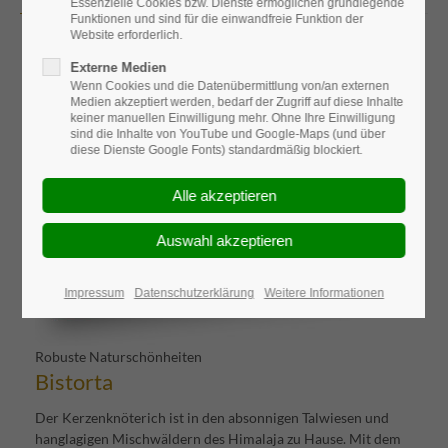
Essenzielle Cookies bzw. Dienste ermöglichen grundlegende
Funktionen und sind für die einwandfreie Funktion der
Website erforderlich.
Externe Medien
Wenn Cookies und die Datenübermittlung von/an externen
Medien akzeptiert werden, bedarf der Zugriff auf diese Inhalte
keiner manuellen Einwilligung mehr. Ohne Ihre Einwilligung
sind die Inhalte von YouTube und Google-Maps (und über
diese Dienste Google Fonts) standardmäßig blockiert.
Impressum
Datenschutzerklärung
Weitere Informationen
Robuste Naturschönheiten
Bistorta
Der Kerzenknöterich ist in den absonnigen Talwiesen und
hanglagigen Mischwäldern des Himalaja zu Hause. Mit dem