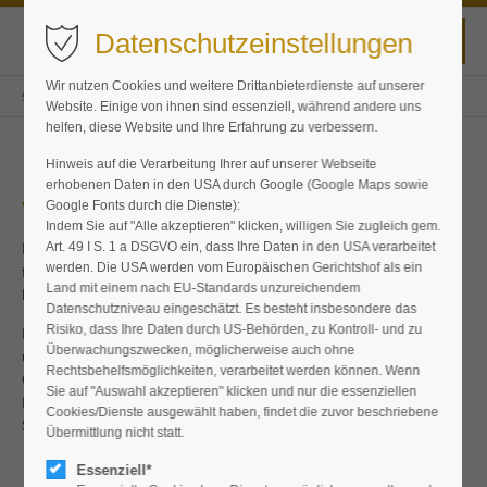
Datenschutzeinstellungen
Wir nutzen Cookies und weitere Drittanbieterdienste auf unserer
Staudensterne
Flyer
Website. Einige von ihnen sind essenziell, während andere uns
helfen, diese Website und Ihre Erfahrung zu verbessern.
Hinweis auf die Verarbeitung Ihrer auf unserer Webseite
erhobenen Daten in den USA durch Google (Google Maps sowie
Veröffentlichungen
Google Fonts durch die Dienste):
Indem Sie auf "Alle akzeptieren" klicken, willigen Sie zugleich gem.
Art. 49 I S. 1 a DSGVO ein, dass Ihre Daten in den USA verarbeitet
Hier finden Sie eine Zusammenfassung der Sichtungsergebnisse
werden. Die USA werden vom Europäischen Gerichtshof als ein
für die einzelnen Sortimente. Die ansprechend aufbereiteten und
Land mit einem nach EU-Standards unzureichendem
bebilderten Faltblätter können als pdf heruntergeladen werden.
Datenschutzniveau eingeschätzt. Es besteht insbesondere das
Risiko, dass Ihre Daten durch US-Behörden, zu Kontroll- und zu
Darüber hinaus hält der BdS zahlreiche weitere Broschüren rund
Überwachungszwecken, möglicherweise auch ohne
um das Thema Stauden bereit – von Informationen zu
Rechtsbehelfsmöglichkeiten, verarbeitet werden können. Wenn
Qualitätsmerkmalen über einen Blühkalender bis zu
Sie auf "Auswahl akzeptieren" klicken und nur die essenziellen
Beschreibungen und Pflanzlisten der beliebten
Cookies/Dienste ausgewählt haben, findet die zuvor beschriebene
Staudenmischpflanzungen.
Übermittlung nicht statt.
Essenziell*