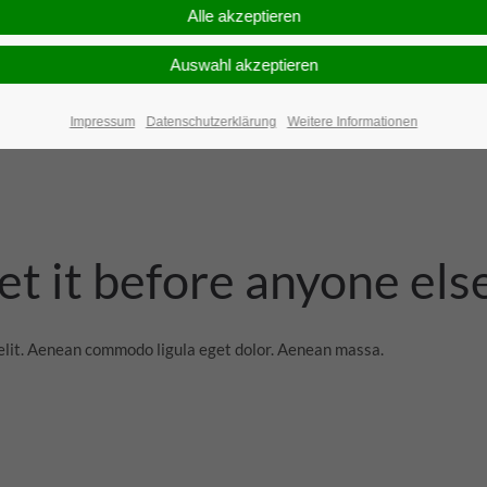
ng elit.
ng elit.
ng elit.
Impressum
Datenschutzerklärung
Weitere Informationen
et it before anyone els
 elit. Aenean commodo ligula eget dolor. Aenean massa.