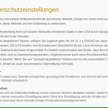
enschutzeinstellungen
es und weitere Drittanbieterdienste auf unserer Website. Einige von ihnen sind es
n, diese Website und Ihre Erfahrung zu verbessern.
HOME
SORTIMENT
STAUDEN
Verarbeitung Ihrer auf unserer Webseite erhobenen Daten in den USA durch Goog
ts durch die Dienste):
le akzeptieren" klicken, willigen Sie zugleich gem. Art. 49 I S. 1 a DSGVO ein, dass
werden. Die USA werden vom Europäischen Gerichtshof als ein Land mit einem n
atenschutzniveau eingeschätzt. Es besteht insbesondere das Risiko, dass Ihre 
ntroll- und zu Überwachungszwecken, möglicherweise auch ohne Rechtsbehelfsmö
en können. Wenn Sie auf "Auswahl akzeptieren" klicken und nur die essenziellen 
 findet die zuvor beschriebene Übermittlung nicht statt.
*
 Cookies bzw. Dienste ermöglichen grundlegende Funktionen und sind für die einw
 Website erforderlich.
b alle Buchstaben da sind und
 Hamburgefonts, Rafgenduks
edien
ätze, die alle Buchstaben des
s und die Datenübermittlung von/an externen Medien akzeptiert werden, bedarf de
te keiner manuellen Einwilligung mehr. Ohne Ihre Einwilligung sind die Inhalte vo
ms«. Sehr bekannt ist dieser:
 (und über diese Dienste Google Fonts) standardmäßig blockiert.