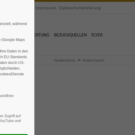
Impressum
Datenschutzerklärung
senziell, während
SICHTUNG
BEWERTUNG
BEZUGSQUELLEN
FLYER
le (Google Maps
 Ihre Daten in den
ach EU-Standards
Staudensterne
Product launch
Daten durch US-
glichkeiten,
Cookies/Dienste
andfreie
r Zugriff auf
n YouTube und